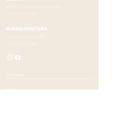
Aura Camilo Hernández, RA
+57 311 8796258
BUENAVENTURA
Mariela Lorenzo, RA
‪+57
313 5018918
Enviar